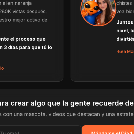
 alien naranja
chistes
280K vistas después,
vea bie
estro mejor activo de
Juntos 
nivel, 
nte el proceso que
divirti
3 días para que tú lo
-Bea Mor
io
ara crear algo que la gente recuerde d
es con una mascota, videos que destacan y una estrate
ección de email
Mándame el Día 1