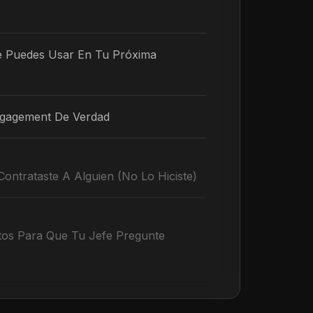
 Puedes Usar En Tu Próxima
ngagement De Verdad
ntrataste A Alguien (No Lo Hiciste)
tos Para Que Tu Jefe Pregunte